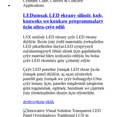
LEDumşak LED ekrany silindr, kub,
konweks we konkaw programmalary
üçin ultra-çeýe ediň
LSX seriýaly LED ekrany çeýe LED ekrany
diýilýär. Rezin ýaly ýeňil materialda ýerleşdirilen
LED piksellerden durýar.LED zynjyrynyň
zaýalanmagynyň öňüni almak üçin gapdallarda
çeýe material bilen izolýasiýa edilýär, bu bolsa
çeýe LED ekranlary gaty çydamly edýär.
Çeýe LED paneline ýumşak LED ekran ýa-da
ýumşak panel diýilýär, aç-açan aýratynlyk
paneliň gaty ýumşak we çeýe bolmagydyr.Ultra
çeýe bolany üçin, paneller müşderiniň isleglerine
görä togalanmak, egilmek, burulmak we çişirmek
ýaly ýöriteleşdirilen dizaýn üçin elýeterlidir.
derňew
jikme-jiklik