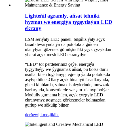
Lighteňil agramly, aňsat tehniki
hyzmat we energiýa tygşytlaýan LED
ekrany
LSM seriýaly LED paneli, bilşiňiz ýaly açyk
fasad diwarynda ýa-da potolokda giňden
ulanylýan gözenek görnüşindäki yşyk çyzykdan
ybarat açyk mesh LED ekranydyr.
“LED” tor perdelerimiz çeýe, energiýa
tygşytlaýjy we ýygnamak aňsat, bu bolsa dürli
usullar bilen togalanyp, egrelip ýa-da potolokda
asylyp bilner.Olary açyk binanyň fasadlarynda,
gijeki klublarda, sahna displeýlerinde, mowzuk
barlarynda, konsertlerde we ş.m. ulanyp bolýar.
Modully gurnama bilen, açyk çyzgyly LED
ekranymyz goşmaça görkezmeler bolmazdan
gurlup we sökülip bilner.
derňew
jikme-jiklik