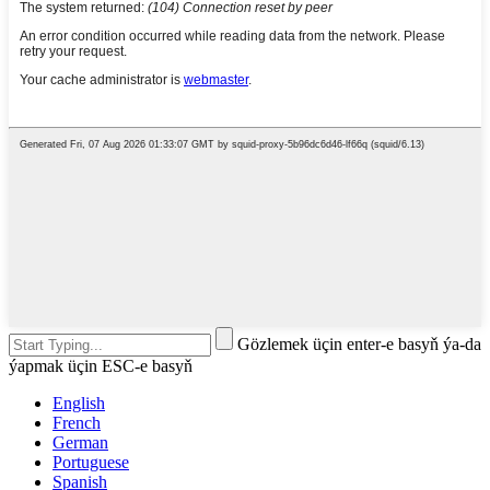
Gözlemek üçin enter-e basyň ýa-da
ýapmak üçin ESC-e basyň
English
French
German
Portuguese
Spanish