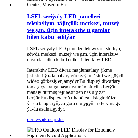
LSFL seriýaly LED panelleri
teleýaýlym, täjirçilik merkezi, muzeý
we ş.m. üçin interaktiw ulgamlar
bilen kabul edilýär.
LSFL seriýaly LED paneller, telewizion studiýa,
söwda merkezi, muzeý we ş.m. üçin interaktiw
ulgamlar bilen kabul edilen interaktiw LED.
Interaktiw LED diwar, maglumatlary, jikme-
jiklikleri ýa-da habary görkezýän täsirli we güýçli
wideo görkeziş enjamydyr.Bu displeý diwarlary
tomaşaçylara gatnaşmaga mümkinçilik berýän
mahaly durmuş tejribesinden has uly zat
berýär.Bu displeýleriň uly bölegi, islegleriňize
ýa-da talaplaryňyza görä ululygyň artdyrylmagy
ýa-da azalmagydyr.
derňew
jikme-jiklik