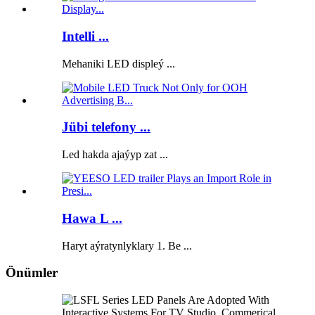
Intelli ...
Mehaniki LED displeý ...
Jübi telefony ...
Led hakda ajaýyp zat ...
Hawa L ...
Haryt aýratynlyklary 1. Be ...
Önümler