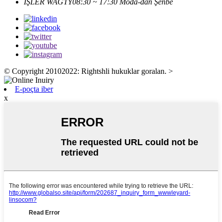
IŞLER WAGTY
08:30 ~ 17:30 Moda-dan Şenbe
© Copyright 20102022: Rightshli hukuklar goralan.
>
E-poçta iber
x