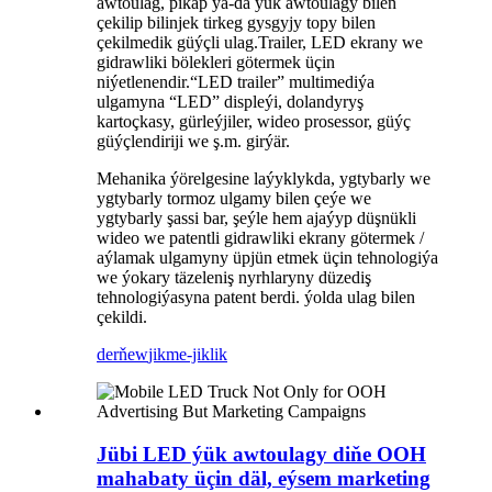
awtoulag, pikap ýa-da ýük awtoulagy bilen
çekilip bilinjek tirkeg gysgyjy topy bilen
çekilmedik güýçli ulag.Trailer, LED ekrany we
gidrawliki bölekleri götermek üçin
niýetlenendir.“LED trailer” multimediýa
ulgamyna “LED” displeýi, dolandyryş
kartoçkasy, gürleýjiler, wideo prosessor, güýç
güýçlendiriji we ş.m. girýär.
Mehanika ýörelgesine laýyklykda, ygtybarly we
ygtybarly tormoz ulgamy bilen çeýe we
ygtybarly şassi bar, şeýle hem ajaýyp düşnükli
wideo we patentli gidrawliki ekrany götermek /
aýlamak ulgamyny üpjün etmek üçin tehnologiýa
we ýokary täzeleniş nyrhlaryny düzediş
tehnologiýasyna patent berdi. ýolda ulag bilen
çekildi.
derňew
jikme-jiklik
Jübi LED ýük awtoulagy diňe OOH
mahabaty üçin däl, eýsem marketing