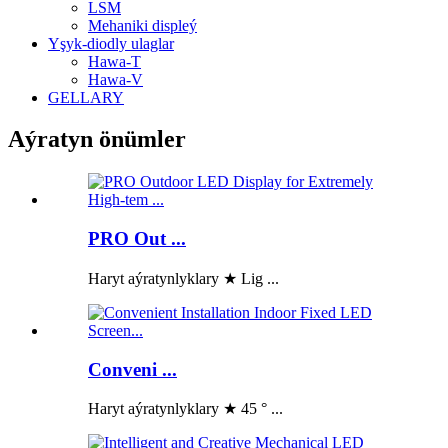
LSM
Mehaniki displeý
Yşyk-diodly ulaglar
Hawa-T
Hawa-V
GELLARY
Aýratyn önümler
PRO Out ...
Haryt aýratynlyklary ★ Lig ...
Conveni ...
Haryt aýratynlyklary ★ 45 ° ...