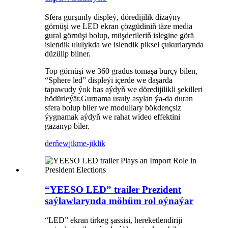
Sfera gurşunly displeý, döredijilik dizaýny
görnüşi we LED ekran çözgüdiniň täze media
gural görnüşi bolup, müşderileriň islegine görä
islendik ululykda we islendik piksel çukurlarynda
düzülip bilner.
Top görnüşi we 360 ​​gradus tomaşa burçy bilen,
“Sphere led” displeýi içerde we daşarda
tapawudy ýok has aýdyň we döredijilikli şekilleri
hödürleýär.Gurnama usuly asylan ýa-da duran
sfera bolup biler we modullary bökdençsiz
ýygnamak aýdyň we rahat wideo effektini
gazanyp biler.
derňew
jikme-jiklik
“YEESO LED” trailer Prezident
saýlawlarynda möhüm rol oýnaýar
“LED” ekran tirkeg şassisi, hereketlendiriji