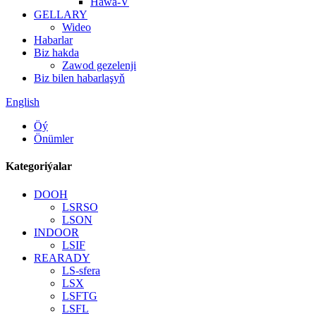
Hawa-V
GELLARY
Wideo
Habarlar
Biz hakda
Zawod gezelenji
Biz bilen habarlaşyň
English
Öý
Önümler
Kategoriýalar
DOOH
LSRSO
LSON
INDOOR
LSIF
REARADY
LS-sfera
LSX
LSFTG
LSFL