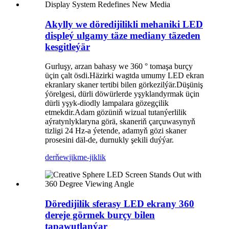
Akylly we döredijilikli mehaniki LED
displeý ulgamy täze mediany täzeden
kesgitleýär
Gurluşy, arzan bahasy we 360 ​​° tomaşa burçy
üçin çalt ösdi.Häzirki wagtda umumy LED ekran
ekranlary skaner tertibi bilen görkezilýär.Düşüniş
ýörelgesi, dürli döwürlerde yşyklandyrmak üçin
dürli yşyk-diodly lampalara gözegçilik
etmekdir.Adam gözüniň wizual tutanýerlilik
aýratynlyklaryna görä, skaneriň çarçuwasynyň
tizligi 24 Hz-a ýetende, adamyň gözi skaner
prosesini däl-de, durnukly şekili duýýar.
derňew
jikme-jiklik
Döredijilik sferasy LED ekrany 360
dereje görmek burçy bilen
tapawutlanýar