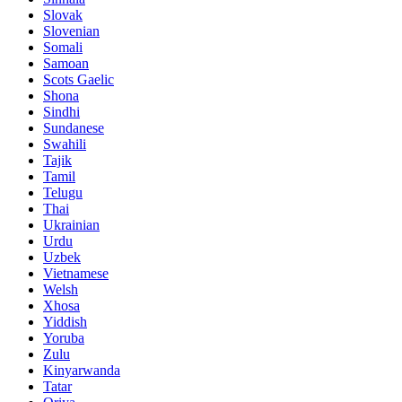
Slovak
Slovenian
Somali
Samoan
Scots Gaelic
Shona
Sindhi
Sundanese
Swahili
Tajik
Tamil
Telugu
Thai
Ukrainian
Urdu
Uzbek
Vietnamese
Welsh
Xhosa
Yiddish
Yoruba
Zulu
Kinyarwanda
Tatar