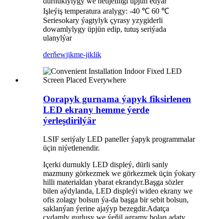
durnuklylygy we netijeliligi üpjün edýär
Işleýiş temperatura aralygy: -40 ℃ 60 ℃
Seriesokary ýagtylyk çyrasy yzygiderli
dowamlylygy üpjün edip, tutuş seriýada
ulanylýar
derňew
jikme-jiklik
Oorapyk gurnama ýapyk fiksirlenen
LED ekrany hemme ýerde
ýerleşdirilýär
LSIF seriýaly LED paneller ýapyk programmalar
üçin niýetlenendir.
Içerki durnukly LED displeý, dürli sanly
mazmuny görkezmek we görkezmek üçin ýokary
hilli materialdan ybarat ekrandyr.Başga sözler
bilen aýdylanda, LED displeýi wideo ekrany we
ofis zolagy bolsun ýa-da başga bir sebit bolsun,
saklanýan ýerine ajaýyp bezegdir.Adatça
çydamly gurluşy we ýeňil agramy bolan adaty