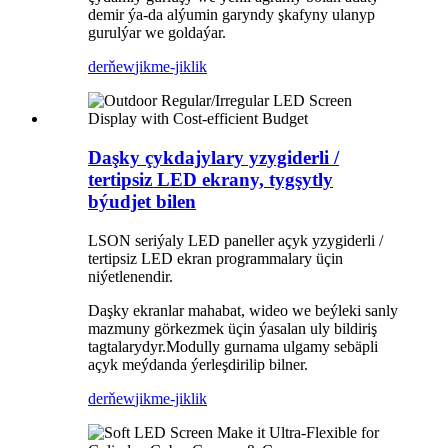
demir ýa-da alýumin garyndy şkafyny ulanyp
gurulýar we goldaýar.
derňew
jikme-jiklik
Daşky çykdajylary yzygiderli /
tertipsiz LED ekrany, tygşytly
býudjet bilen
LSON seriýaly LED paneller açyk yzygiderli /
tertipsiz LED ekran programmalary üçin
niýetlenendir.
Daşky ekranlar mahabat, wideo we beýleki sanly
mazmuny görkezmek üçin ýasalan uly bildiriş
tagtalarydyr.Modully gurnama ulgamy sebäpli
açyk meýdanda ýerleşdirilip bilner.
derňew
jikme-jiklik