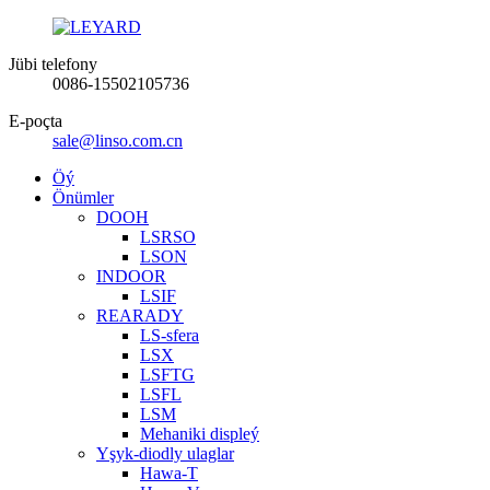
Jübi telefony
0086-15502105736
E-poçta
sale@linso.com.cn
Öý
Önümler
DOOH
LSRSO
LSON
INDOOR
LSIF
REARADY
LS-sfera
LSX
LSFTG
LSFL
LSM
Mehaniki displeý
Yşyk-diodly ulaglar
Hawa-T