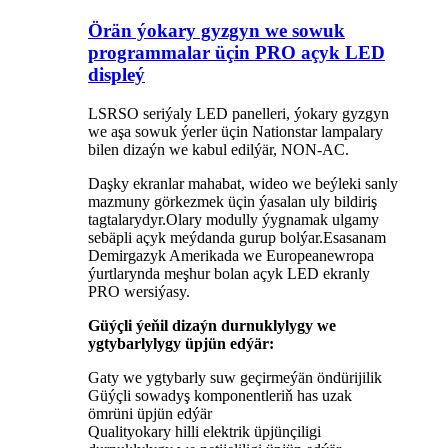
Örän ýokary gyzgyn we sowuk
programmalar üçin PRO açyk LED
displeý
LSRSO seriýaly LED panelleri, ýokary gyzgyn
we aşa sowuk ýerler üçin Nationstar lampalary
bilen dizaýn we kabul edilýär, NON-AC.
Daşky ekranlar mahabat, wideo we beýleki sanly
mazmuny görkezmek üçin ýasalan uly bildiriş
tagtalarydyr.Olary modully ýygnamak ulgamy
sebäpli açyk meýdanda gurup bolýar.Esasanam
Demirgazyk Amerikada we Europeanewropa
ýurtlarynda meşhur bolan açyk LED ekranly
PRO wersiýasy.
Güýçli ýeňil dizaýn durnuklylygy we
ygtybarlylygy üpjün edýär:
Gaty we ygtybarly suw geçirmeýän öndürijilik
Güýçli sowadyş komponentleriň has uzak
ömrüni üpjün edýär
Qualityokary hilli elektrik üpjünçiligi