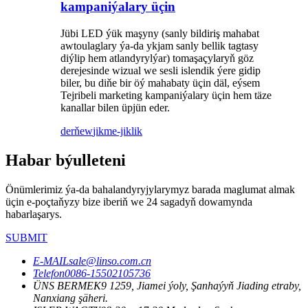
kampaniýalary üçin
Jübi LED ýük maşyny (sanly bildiriş mahabat
awtoulaglary ýa-da ykjam sanly bellik tagtasy
diýlip hem atlandyrylýar) tomaşaçylaryň göz
derejesinde wizual we sesli islendik ýere gidip
biler, bu diňe bir öý mahabaty üçin däl, eýsem
Tejribeli marketing kampaniýalary üçin hem täze
kanallar bilen üpjün eder.
derňew
jikme-jiklik
Habar býulleteni
Önümlerimiz ýa-da bahalandyryjylarymyz barada maglumat almak
üçin e-poçtaňyzy bize iberiň we 24 sagadyň dowamynda
habarlaşarys.
SUBMIT
E-MAIL
sale@linso.com.cn
Telefon
0086-15502105736
ÜNS BERMEK
9 1259, Jiamei ýoly, Şanhaýyň Jiading etraby,
Nanxiang şäheri.