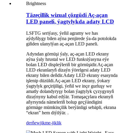
Täzeçillik wizual çözgüdi Aç-açan
LED paneli, ýagtylykda adaty LCD
LSFTG seriýasy, ýeňil agramy we has
aýdyňlygy bilen aýna penjirede ýa-da potolokda
giňden ulanylýan aç-açan LED paneli.
Adyndan görnüşi ýaly, aç-açan LED ekrany
aýna ýaly hrustal we LED funksiýasyna eýe
bolan LED displeýleriň bir görnüşidir.Aç-açan
LED ekranlaryň dizaýn ýörelgesi adaty LED
ekrany bilen deňdir.Adaty LED ekrany esasynda
işlenip düzüldi.Aç-açan LED ekrany, ýokary
ýagtylyk geçirijiligi, ýeňil we inçe gurluşy we
amatly dolandyryşy bolan ýagtylyk çyzygynyň
dizaýnyny kabul edýär. Tomaşaçylara ekranyň
aňyrsynda nämeleriň bolup geçýändigini
görmäge mümkinçilik berýänligi sebäpli, ekrana
“ekran” hem diýilýär. .
derňew
jikme-jiklik